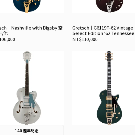
sch｜Nashville with Bigsby 空
Gretsch｜G6119T-62 Vintage
吉他
Select Edition '62 Tennessee
with Bigsby 空心電吉他
06,000
NT$110,000
140 週年紀念