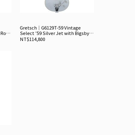
Gretsch｜G6129T-59 Vintage
 Rose
Select '59 Silver Jet with Bigsby
電吉他
NT$114,800