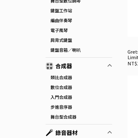
舞台型數位鋼琴
鍵盤工作站
編曲伴奏琴
電子風琴
肩背式鍵盤
鍵盤音箱／喇叭
Gre
Limi
Atk
NT$1
合成器
類比合成器
數位合成器
入門合成器
步進音序器
舞台型合成器
錄音器材