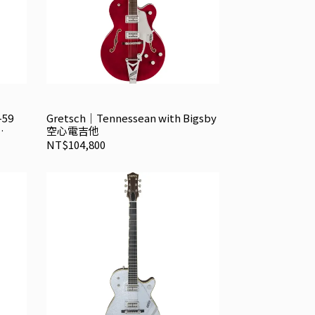
59
Gretsch｜Tennessean with Bigsby
空心電吉他
NT$104,800