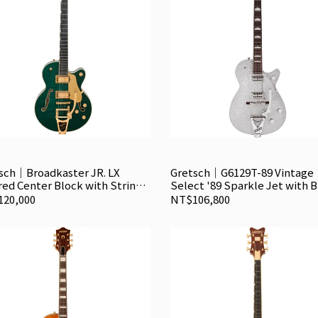
sch｜Broadkaster JR. LX
Gretsch｜G6129T-89 Vintage
red Center Block with String-
Select '89 Sparkle Jet with 
u Bigsby 半空心電吉他
電吉他
20,000
NT$106,800