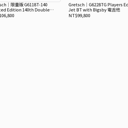
tsch｜限量版 G6118T-140
Gretsch｜G6228TG Players Ed
ted Edition 140th Double
Jet BT with Bigsby 電吉他
inum Anniversary with Bigsby
06,800
NT$99,800
電吉他