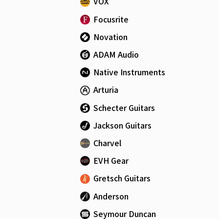
VOX
Focusrite
Novation
ADAM Audio
Native Instruments
Arturia
Schecter Guitars
Jackson Guitars
Charvel
EVH Gear
Gretsch Guitars
Anderson
Seymour Duncan