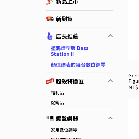
新品上市
新到貨
店長推薦
塗鴉造型版 Bass
Station II
顏值爆表的舞台數位鋼琴
Gret
超殺特價區
Figu
Thr
NT$1
福利品
促銷品
鍵盤樂器
家用數位鋼琴