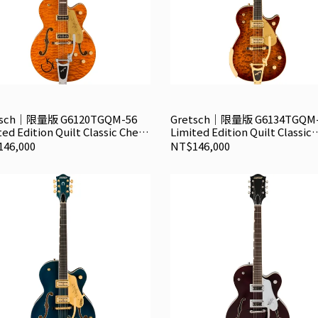
tsch｜限量版 G6120TGQM-56
Gretsch｜限量版 G6134TGQM-
ted Edition Quilt Classic Chet
Limited Edition Quilt Classic
ins with Bigsby 空心電吉他
Penguin with Bigsby 電吉他
46,000
NT$146,000