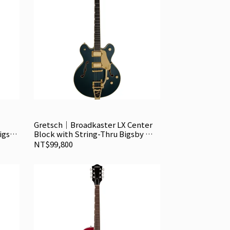
Gretsch｜Broadkaster LX Center
Bigsby
Block with String-Thru Bigsby 半
空心電吉他
NT$99,800