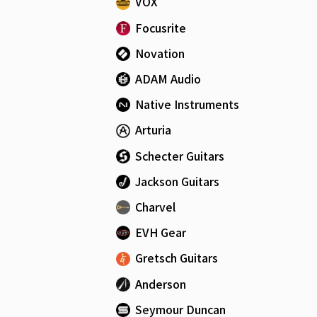
VOX
Focusrite
Novation
ADAM Audio
Native Instruments
Arturia
Schecter Guitars
Jackson Guitars
Charvel
EVH Gear
Gretsch Guitars
Anderson
Seymour Duncan