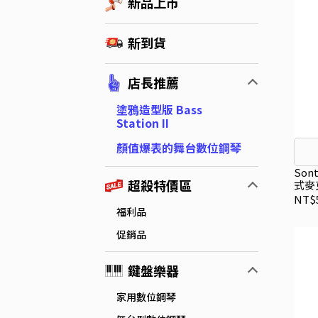
新品上市
新到貨
店長推薦
塗鴉造型版 Bass
Station II
顏值爆表的舞台數位鋼琴
Son
超殺特價區
式麥
NT$5
福利品
促銷品
鍵盤樂器
家用數位鋼琴