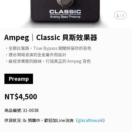
1
/
3
Ampeg｜Classic 貝斯效果器
•全類比電路，True Bypass 開關保留你的音色
•適合現場表演的全金屬外殼設計
•最經濟實惠的路線，打造真正的 Ampeg 音色
Preamp
NT$4,500
商品編號:
31-0038
供貨狀況:
📝 預購中，歡迎加Line洽詢（
@kraftmusik
）