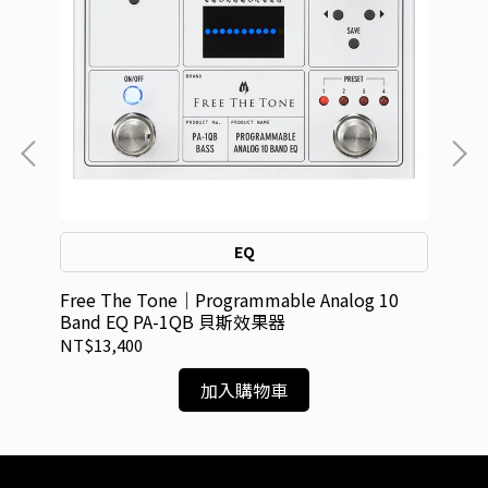
EQ
Free The Tone｜Programmable Analog 10
He
Band EQ PA-1QB 貝斯效果器
器
NT$13,400
NT
加入購物車