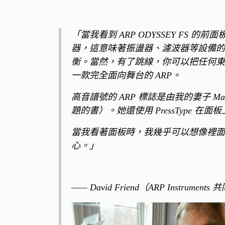
「當我看到 ARP ODYSSEY FS
器，這意味著振盪器、濾波器等設備的
衡。當然，有了跳線，你可以把任何東
一款完全面向舞台的 ARP。
高音譜號的 ARP 標誌是由我的妻子 Ma
題的書）。她還使用 PressType
當我看著面板時，我幾乎可以想像裡面所
心。」
—— David Friend（ARP Instrumen