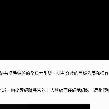
 是一款帶有標準鍵盤的全尺寸型號，擁有寬敞的面板佈局和
裝後運往全球，由少數經驗豐富的工人熟練而仔細地組裝，最