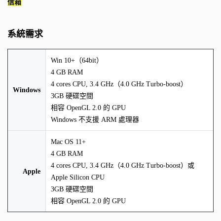
信箱
系統需求
Win 10+（64bit）
4 GB RAM
4 cores CPU, 3.4 GHz（4.0 GHz Turbo-boost）
Windows
3GB 硬碟空間
相容 OpenGL 2.0 的 GPU
Windows 不支援 ARM 處理器
Mac OS 11+
4 GB RAM
4 cores CPU, 3.4 GHz（4.0 GHz Turbo-boost）或
Apple
Apple Silicon CPU
3GB 硬碟空間
相容 OpenGL 2.0 的 GPU