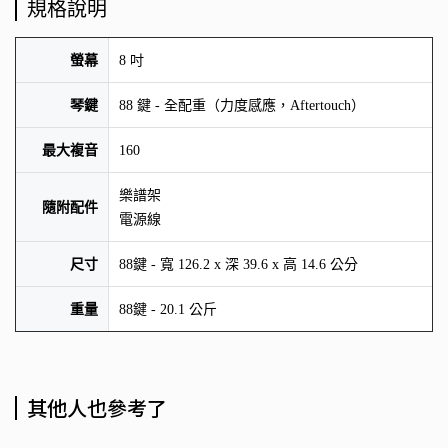
規格說明
螢幕
8 吋
琴鍵
88 鍵 - 全配重（力度感應，Aftertouch）
最大複音
160
樂譜架
隨附配件
電源線
尺寸
88鍵 - 寬 126.2 x 深 39.6 x 高 14.6 公分
重量
88鍵 - 20.1 公斤
其他人也參考了