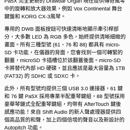
Pa5X 完全更新的 Drawbar Organ 現在提供傳奇風琴
中的旋轉和放大器效果，例如 Vox Continental 舞台
鍵盤和 KORG CX-3風琴。
專用的 DWB 面板按鈕可快速清晰地顯示牽引桿部
分，大多數 LED 為 RGB 多色，始終提供清晰細緻的
畫面。
所有三種型號 (61、76 和 88) 都具有 micro-
SD 卡功能，在儀器的背面，您會找到一個可轉緊的
翻蓋，microSD 卡插槽位於該翻蓋後面。
micro-SD
卡將替代內部 HD 硬碟，並且應該是最大容量為 1TB
(FAT32) 的 SDHC 或 SDXC 卡。
此外，所有型號均提供三個 USB 3.0 連接器，61 鍵
和 76 鍵 Pa5X 採用專業半配重琴鍵組，88 型號採用
豪華琴鏈式全配重琴鍵組，均带有 AfterTouch 鍵後
感應功能！
來自 Shift Audio 的新人聲處理器提供四
個高品質的和聲，加上四個倍增的聲音以及新設計的
Autopitch 功能。