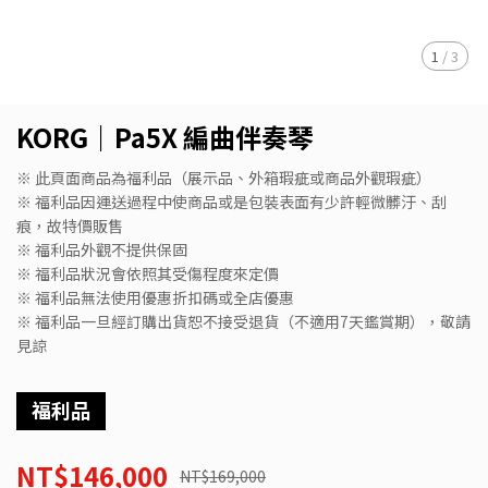
1
/
3
KORG｜Pa5X 編曲伴奏琴
※ 此頁面商品為福利品（展示品、外箱瑕疵或商品外觀瑕疵）
※ 福利品因運送過程中使商品或是包裝表面有少許輕微髒汙、刮
痕，故特價販售
※ 福利品外觀不提供保固
※ 福利品狀況會依照其受傷程度來定價
※ 福利品無法使用優惠折扣碼或全店優惠
※ 福利品一旦經訂購出貨恕不接受退貨（不適用7天鑑賞期），敬請
見諒
福利品
NT$146,000
NT$169,000