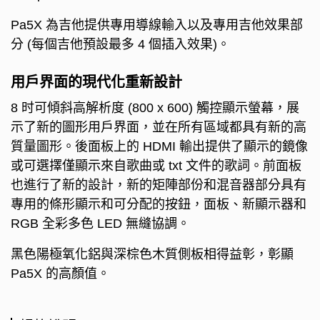
Pa5X 為吉他提供專用導線輸入以及專用吉他效果部
分 (每個吉他預設最多 4 個插入效果)。
用戶界面的現代化重新設計
8 时可傾斜高解析度 (800 x 600) 觸控顯示螢幕，展
示了新的圖形用戶界面，並在所有區域都具有新的高
質量圖形。
後面板上的 HDMI 輸出提供了顯示的鏡像
或可選擇僅顯示來自歌曲或 txt 文件的歌詞。
前面板
也進行了新的設計，新的矩陣部份和混音器部分具有
專用的條形顯示和可分配的按鈕，面板、新顯示器和
RGB 全彩多色 LED 無縫協調。
黑色陽極氧化鋁與深棕色木質側板相得益彰，彰顯
Pa5X 的高顏值。