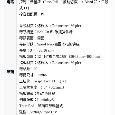
電路
控制：音量鈕（Push/Pull 主被動切換），Blend 鈕，三段
式 EQ
拾音器配置：PJ
琴頸材質：烤楓木（Caramelized Maple）
琴頸構造：Bolt-On 和 碳纖強化棒
琴頸表面：霧面
琴頸形狀：Speed Neck和圓潤指板邊緣
長度：34”（86.36 cm）
指板弧度：12"-16"複合式弧度（304.8mm~406.4mm）
指板材質：烤楓木（Caramelized Maple）
琴格數：20
琴頸
琴衍尺寸：Jumbo
上弦枕：Graph Tech TUSQ XL
上弦枕寬度：1.5”（38.1mm）
指板鑲嵌：奶油色圓點
側邊鑲嵌：Luminlay®
Truss Rod：琴頸底部輪盤式
弦樹：Vintage-Style Disc