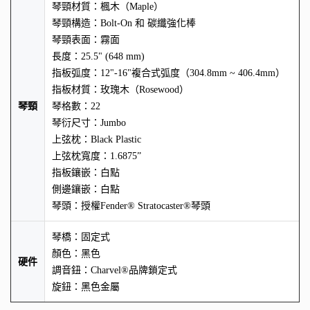
琴頸材質：楓木（Maple）
琴頸構造：Bolt-On 和 碳纖強化棒
琴頸表面：霧面
長度：25.5" (648 mm)
指板弧度：12"-16"複合式弧度（304.8mm ~ 406.4mm）
指板材質：玫瑰木（Rosewood）
琴頸
琴格數：22
琴衍尺寸：Jumbo
上弦枕：Black Plastic
上弦枕寬度：1.6875”
指板鑲嵌：白點
側邊鑲嵌：白點
琴頭：授權Fender® Stratocaster®琴頭
琴橋：固定式
顏色：黑色
硬件
調音鈕：Charvel®品牌鎖定式
旋鈕：黑色金屬