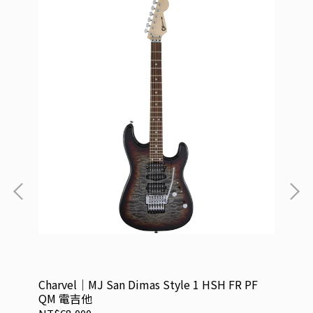
吉他
Charvel｜MJ San Dimas Style 1 HSH FR PF
Ch
QM 電吉他
吉