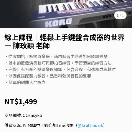
1
/
1
線上課程｜輕鬆上手鍵盤合成器的世界
— 陳玫穎 老師
•從零開始了解鍵盤樂器，藉由練習中熟悉如何閱讀樂譜
•基本的鍵盤演奏技巧與節拍器練習，學習適當的練習方法
•完整且有系統的基礎樂理知識，包含音程、和弦組成與轉位
•以圖像搭配聽力練習，熟悉和弦與音程的聲響
•簡單的編曲入門概念
NT$1,499
商品編號:
OCeasykb
供貨狀況:
📝 預購中，歡迎加Line洽詢（
@kraftmusik
）