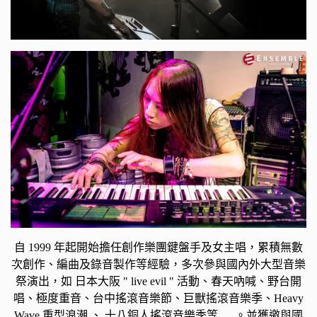
自 1999 年起開始擔任創作樂團鍵盤手及女主唱，累積無數
次創作、編曲及錄音製作等經驗，多次參與國內外大型音樂
祭演出，如 日本大阪 " live evil " 活動、春天吶喊、野台開
唱、極度重音、台中搖滾音樂節、巨獸搖滾音樂季、Heavy
Wave 重型浪潮 、 十八銅人搖滾音樂季等 .....。並獲邀與國