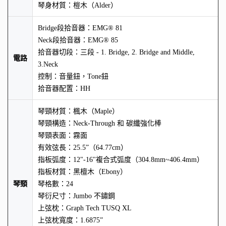
琴身材質：榿木（Alder）
Bridge段拾音器：EMG® 81
Neck段拾音器：EMG® 85
拾音器切段：三段 - 1. Bridge, 2. Bridge and Middle,
電路
3.Neck
控制：音量鈕，Tone鈕
拾音器配置：HH
琴頸材質：楓木（Maple）
琴頸構造：Neck-Through 和 碳纖強化棒
琴頸表面：霧面
有效弦長：25.5”（64.77cm）
指板弧度：12"-16"複合式弧度（304.8mm~406.4mm）
指板材質：黑檀木（Ebony）
琴頸
琴格數：24
琴衍尺寸：Jumbo 不鏽鋼
上弦枕：Graph Tech TUSQ XL
上弦枕寬度：1.6875”