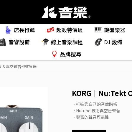
店長推薦
超殺特價區
鍵盤樂器
音響設備
線上音樂課程
DJ 設備
品牌搜尋
 OD-S 真空管吉他效果器
KORG｜Nu:Tek
•打造您自己的音效踏板
•Nutube 技術真空管聲音
•豐富的聲音可能性