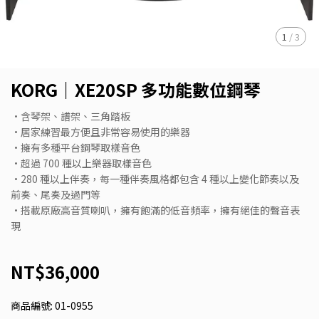
1
/
3
KORG｜XE20SP 多功能數位鋼琴
•含琴架、譜架、三角踏板
•居家練習最方便且非常容易使用的樂器
•擁有多種平台鋼琴取樣音色
•超過 700 種以上樂器取樣音色
•280 種以上伴奏，每一種伴奏風格都包含 4 種以上變化節奏以及
前奏、尾奏及過門等
•搭載原廠高音質喇叭，擁有飽滿的低音頻率，擁有絕佳的聲音表
現
NT$36,000
商品編號:
01-0955