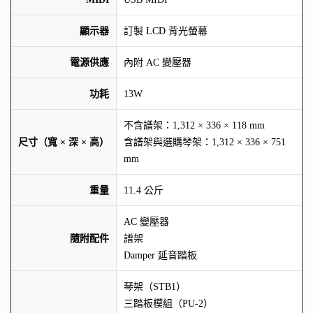
顯示器
訂製 LCD 背光螢幕
電源供應
內附 AC 變壓器
功耗
13W
不含譜架：1,312 × 336 × 118 mm
尺寸（寬 × 深 × 高）
含譜架與選購琴架：1,312 × 336 × 751
mm
重量
11.4 公斤
AC 變壓器
隨附配件
譜架
Damper 延音踏板
琴架（STB1）
三踏板模組（PU-2）