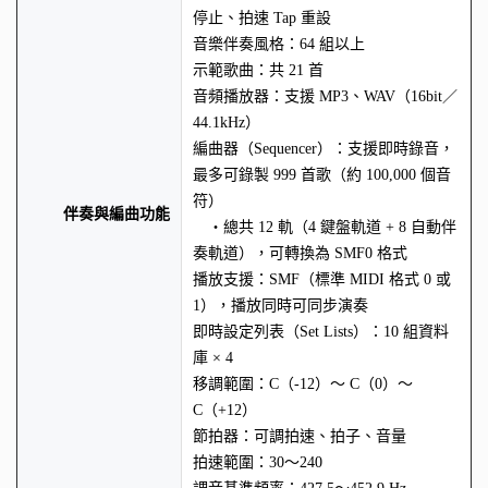
停止、拍速 Tap 重設
音樂伴奏風格：64 組以上
示範歌曲：共 21 首
音頻播放器：支援 MP3、WAV（16bit／
44.1kHz）
編曲器（Sequencer）：支援即時錄音，
最多可錄製 999 首歌（約 100,000 個音
符）
伴奏與編曲功能
・總共 12 軌（4 鍵盤軌道 + 8 自動伴
奏軌道），可轉換為 SMF0 格式
播放支援：SMF（標準 MIDI 格式 0 或
1），播放同時可同步演奏
即時設定列表（Set Lists）：10 組資料
庫 × 4
移調範圍：C（-12）～ C（0）～
C（+12）
節拍器：可調拍速、拍子、音量
拍速範圍：30～240