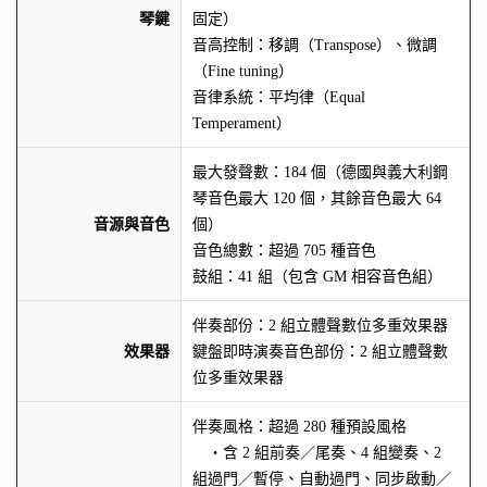
琴鍵
固定）
音高控制：移調（Transpose）、微調
（Fine tuning）
音律系統：平均律（Equal
Temperament）
最大發聲數：184 個（德國與義大利鋼
琴音色最大 120 個，其餘音色最大 64
音源與音色
個）
音色總數：超過 705 種音色
鼓組：41 組（包含 GM 相容音色組）
伴奏部份：2 組立體聲數位多重效果器
效果器
鍵盤即時演奏音色部份：2 組立體聲數
位多重效果器
伴奏風格：超過 280 種預設風格
・含 2 組前奏／尾奏、4 組變奏、2
組過門／暫停、自動過門、同步啟動／