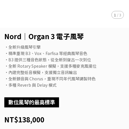
1
/
3
Nord｜Organ 3 電子風琴
•全新升級風琴引擎
•精準重現 B3、Vox、Farfisa 等經典風琴音色
•B3 提供三種音色狀態，從全新到復古一次到位
•全新 Rotary Speaker 模擬，支援多種麥克風擺位
•內建完整低音模擬，支援獨立音訊輸出
•全新顫音與 Chorus，重現不同年代風琴調製特色
•多種 Reverb 與 Delay 模式
數位風琴的最高標準
NT$138,000