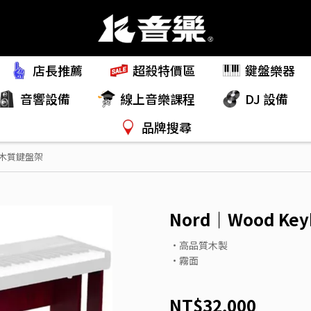
店長推薦
超殺特價區
鍵盤樂器
音響設備
線上音樂課程
DJ 設備
品牌搜尋
V4 木質鍵盤架
Nord｜Wood Key
•高品質木製
•霧面
NT$32,000