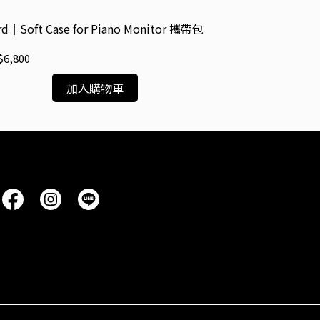
rd｜Soft Case for Piano Monitor 攜帶包
Nord｜Soft Ca
6,800
NT$14,800
加入購物車