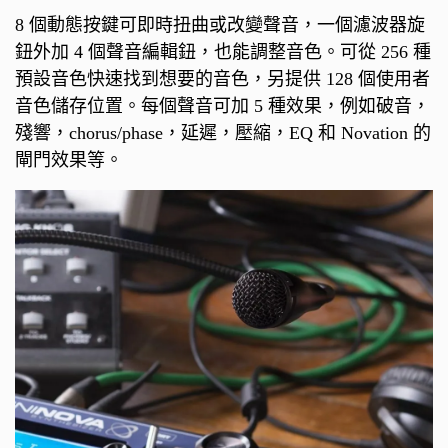
8 個動態按鍵可即時扭曲或改變聲音，一個濾波器旋
鈕外加 4 個聲音編輯鈕，也能調整音色。
可從 256 種
預設音色快速找到想要的音色，另提供 128 個使用者
音色儲存位置。
每個聲音可加 5 種效果，例如破音，
殘響，chorus/phase，延遲，壓縮，EQ 和 Novation 的
閘門效果等。