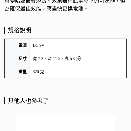
會變暗並最終熄滅。效果器在此電壓下仍可運作，但
為確保最佳效能，應盡快更換電池。
規格說明
電源
DC 9V
尺寸
寬 7.2 x 深 11.5 x 高 5 公分
重量
320 克
其他人也參考了