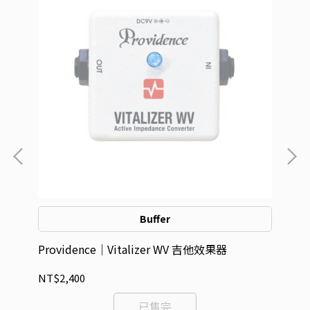
Buffer
Providence｜Vitalizer WV 吉他效果器
Pr
NT$2,400
NT
已售完