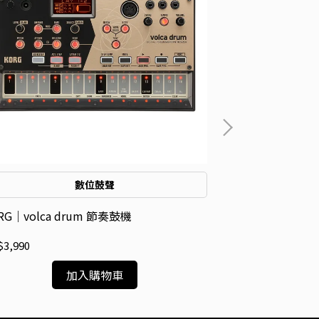
Arturia｜Dru
NT$999,999
數位鼓聲
RG｜volca drum 節奏鼓機
3,990
加入購物車