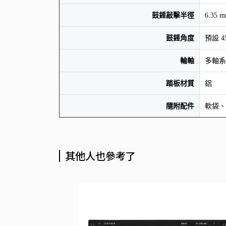
鼓錘敲擊半徑
6.35 
鼓錘角度
預設 45
輪軸
多軸系
踏板材質
鋁
隨附配件
軟袋、
其他人也參考了