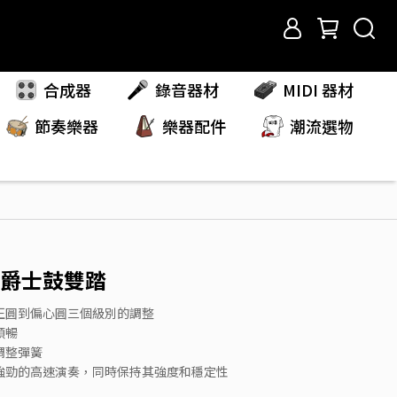
合成器
錄音器材
MIDI 器材
節奏樂器
樂器配件
潮流選物
02 爵士鼓雙踏
正圓到偏心圓三個級別的調整
順暢
調整彈簧
強勁的高速演奏，同時保持其強度和穩定性