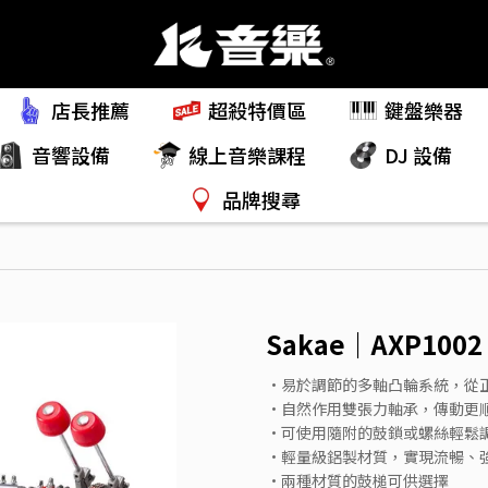
店長推薦
超殺特價區
鍵盤樂器
音響設備
線上音樂課程
DJ 設備
品牌搜尋
Sakae｜AXP10
•易於調節的多軸凸輪系統，從
•自然作用雙張力軸承，傳動更
•可使用隨附的鼓鎖或螺絲輕鬆
•輕量級鋁製材質，實現流暢、
•兩種材質的鼓槌可供選擇