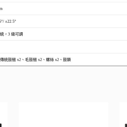
mm
°/ ±22.5°
統，3 級可調
傳統鼓槌 x2、毛鼓槌 x2、螺絲 x2、鼓鎖