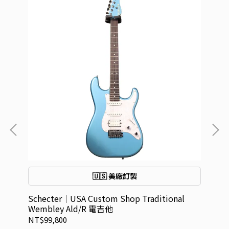
🇺🇸 美廠訂製
Schecter｜USA Custom Shop Traditional
Sc
Wembley Ald/R 電吉他
VT
NT$99,800
NT