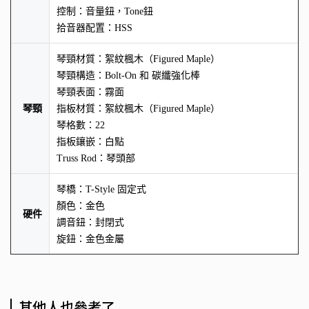
控制：音量鈕，Tone鈕
拾音器配置：HSS
琴頸材質：絮紋楓木（Figured Maple）
琴頸構造：Bolt-On 和 碳纖強化棒
琴頸表面：霧面
琴頸
指板材質：絮紋楓木（Figured Maple）
琴格數：22
指板鑲嵌：白點
Truss Rod：琴頭部
琴橋：T-Style 固定式
顏色：金色
硬件
調音鈕：封閉式
旋鈕：金色金屬
其他人也參考了