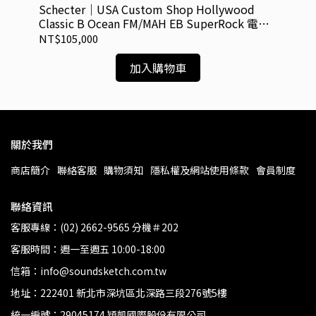
Schecter｜USA Custom Shop Hollywood
Sc
Classic B Ocean FM/MAH EB SuperRock 電吉
We
他
NT$105,000
NT
加入購物車
關於我們
商店簡介
聯絡客服
購物須知
隱私權及網站使用條款
會員制度
聯絡資訊
客服專線：(02) 2662-9565 分機＃202
客服時間：週一至週五 10:00-18:00
信箱：info@soundsketch.com.tw
地址：222401 新北市深坑區北深路三段276號5樓
統一編號：29045174 穎凱國際股份有限公司