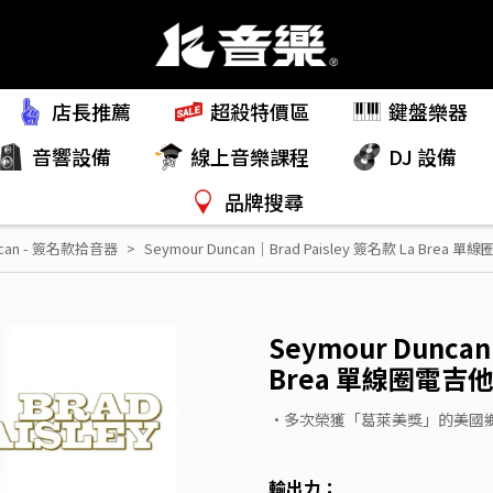
店長推薦
超殺特價區
鍵盤樂器
音響設備
線上音樂課程
DJ 設備
品牌搜尋
ncan - 簽名款拾音器
Seymour Duncan｜Brad Paisley 簽名款 La Brea
Seymour Duncan
Brea 單線圈電吉
•多次榮獲「葛萊美獎」的美國
輸出力：