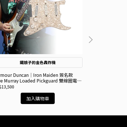
鐵娘子的金色轟炸機
ymour Duncan｜Iron Maiden 簽名款
Seymour Dunc
ve Murray Loaded Pickguard 雙線圈電吉
Thomson Bl
拾音器
13,500
NT$5,200
加入購物車