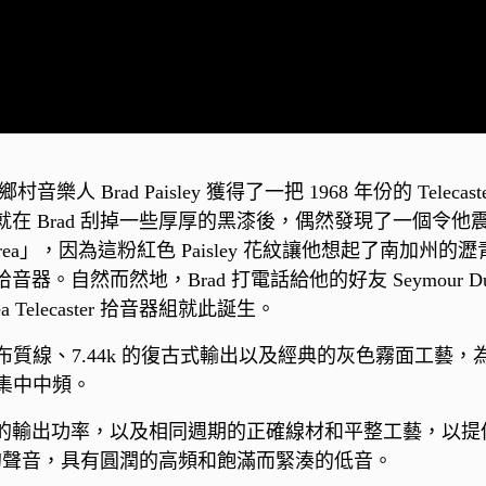
樂人 Brad Paisley 獲得了一把 1968 年份的 Tel
Brad 刮掉一些厚厚的黑漆後，偶然發現了一個令他震驚的驚
rea」，因為這粉紅色 Paisley 花紋讓他想起了南加州的瀝青坑
。自然而然地，Brad 打電話給他的好友 Seymour 
ea Telecaster 拾音器組就此誕生。
、復古風格的布質線、7.44k 的復古式輸出以及經典的灰色霧
的集中中頻。
塊、7.55k 的輸出功率，以及相同週期的正確線材和平整工藝，以
力的聲音，具有圓潤的高頻和飽滿而緊湊的低音。