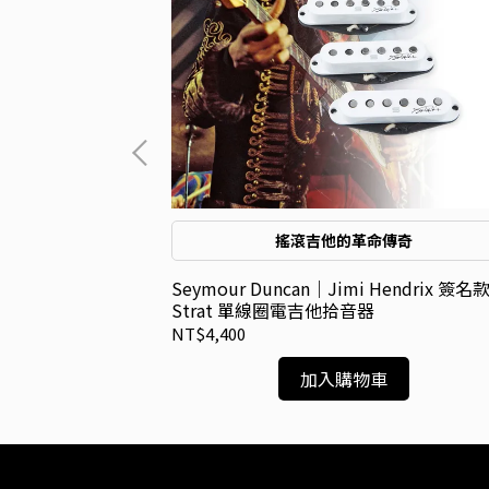
子
搖滾吉他的革命傳奇
 Malmsteen 簽
Seymour Duncan｜Jimi Hendrix 簽名
單線圈電吉他拾音器
Strat 單線圈電吉他拾音器
NT$4,400
加入購物車