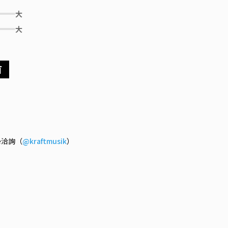
大
大
首
ne洽詢（
@kraftmusik
）