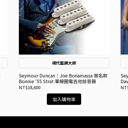
現代藍調大師
款
Seymour Duncan｜Joe Bonamassa 簽名款
Se
Bonnie '55 Strat 單線圈電吉他拾音器
Da
他
NT$18,600
NT$
加入購物車