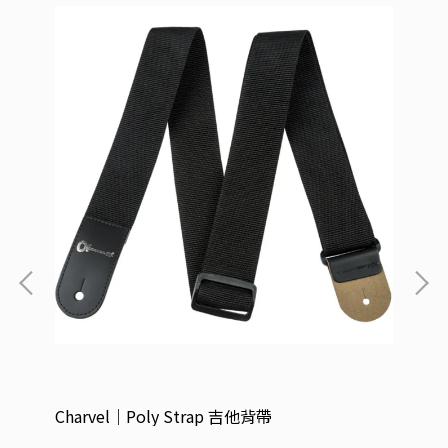
Charvel｜Poly Strap 吉他背帶
EV