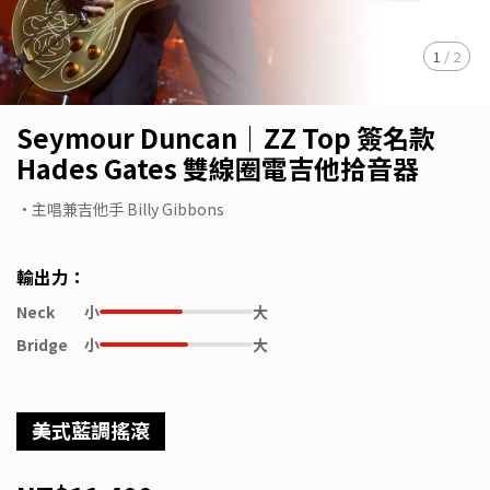
1
/
2
Seymour Duncan｜ZZ Top 簽名款
Hades Gates 雙線圈電吉他拾音器
•主唱兼吉他手 Billy Gibbons
輸出力：
Neck
小
大
Bridge
小
大
美式藍調搖滾