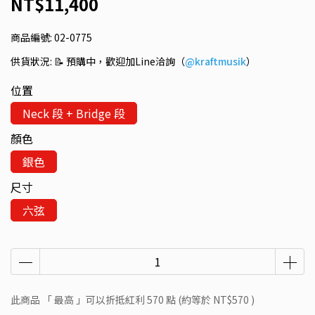
NT$11,400
商品編號:
02-0775
供貨狀況:
📝 預購中，歡迎加Line洽詢（
@kraftmusik
）
位置
Neck 段 + Bridge 段
顏色
銀色
尺寸
六弦
此商品 「 最高 」可以折抵紅利
570
點 (約等於
NT$570
)