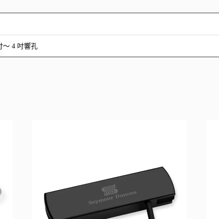
 吋～ 4 吋響孔