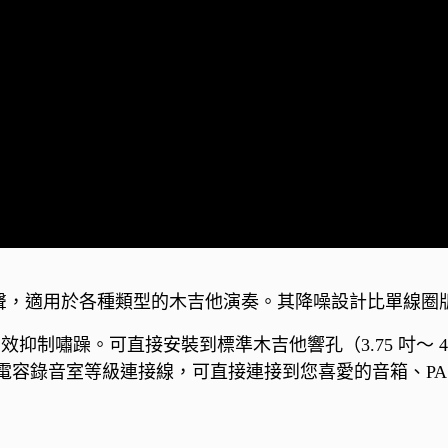
供溫暖醇厚的原聲，適用於各種類型的木吉他演奏。其降噪設計比
，有效抑制嘯躁。可直接安裝到標準木吉他響孔（3.75 吋～
電容錄音室等級連接線，可直接連接到您喜愛的音箱、PA 