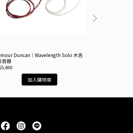
ymour Duncan｜Wavelength Solo 木吉
Seymour Dun
拾音器
器
5,800
NT$8,900
加入購物車