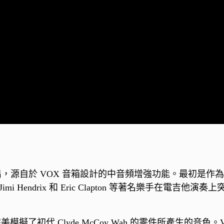
967 年推出，源自於 VOX 音箱設計的中音頻增強功能。最
 Hendrix 和 Eric Clapton 等著名樂手在電
h 完美模擬了初代 Clyde McCoy Wah 的零件所產生