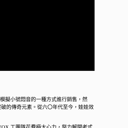
初是作為模擬小號悶音的一種方式進行銷售，然
吉他演奏上突破的傳奇元素。從六〇年代至今，娃娃效
的音色。VOX 工團隊花費極大心力，努力解開老式