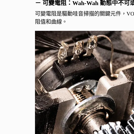
－ 可變電阻：Wah-Wah 動態中不
可變電阻是驅動哇音掃描的關鍵元件，VOX 進
阻值和曲線。