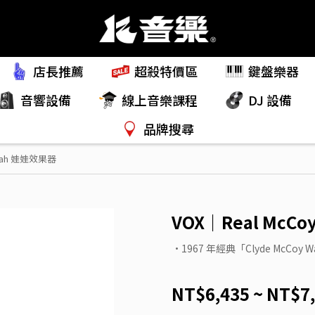
店長推薦
超殺特價區
鍵盤樂器
音響設備
線上音樂課程
DJ 設備
品牌搜尋
 Wah 娃娃效果器
VOX｜Real McC
•1967 年經典「Clyde McCoy
NT$6,435
~
NT$7