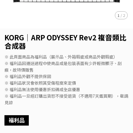
1
/
2
KORG｜ARP ODYSSEY Rev2 複音類比
合成器
※ 此頁面商品為福利品（展示品、外箱瑕疵或商品外觀瑕疵）
※ 福利品因運送過程中使商品或是包裝表面有少許輕微髒汙、刮
痕，故特價販售
※ 福利品外觀不提供保固
※ 福利品狀況會依照其受傷程度來定價
※ 福利品無法使用優惠折扣碼或全店優惠
※ 福利品一旦經訂購出貨恕不接受退貨（不適用7天鑑賞期），敬請
見諒
福利品