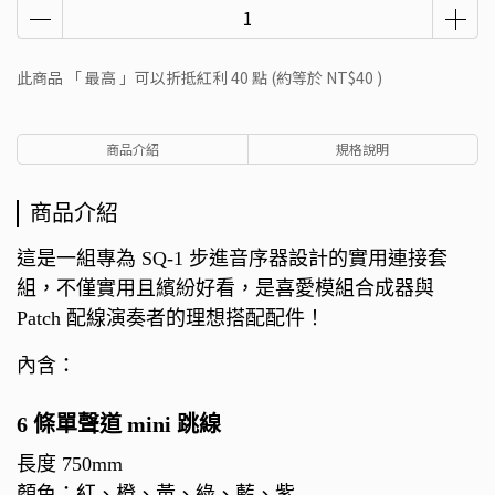
此商品 「 最高 」可以折抵紅利
40
點 (約等於
NT$40
)
商品介紹
規格說明
商品介紹
這是一組專為 SQ-1 步進音序器設計的實用連接套
組，不僅實用且繽紛好看，是喜愛模組合成器與
Patch 配線演奏者的理想搭配配件！
內含：
6 條單聲道 mini 跳線
長度 750mm
顏色：紅、橙、黃、綠、藍、紫