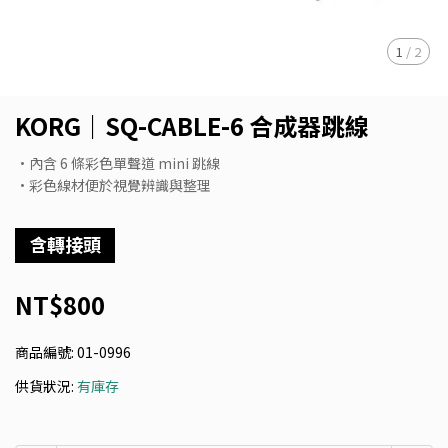
1
/
2
KORG｜SQ-CABLE-6 合成器跳線
•內含 6 條彩色單聲道 mini 跳線
•彩色線材便於視覺辨識與整理
含轉接頭
NT$800
商品編號:
01-0996
供貨狀況:
有庫存