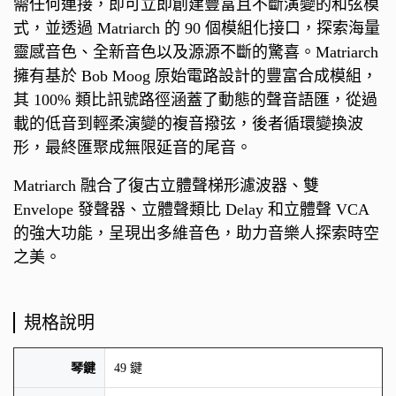
需任何連接，即可立即創建豐富且不斷演變的和弦模
式，並透過 Matriarch 的 90 個模組化接口，探索海量
靈感音色、全新音色以及源源不斷的驚喜。Matriarch
擁有基於 Bob Moog 原始電路設計的豐富合成模組，
其 100% 類比訊號路徑涵蓋了動態的聲音語匯，從過
載的低音到輕柔演變的複音撥弦，後者循環變換波
形，最終匯聚成無限延音的尾音。
Matriarch 融合了復古立體聲梯形濾波器、雙
Envelope 發聲器、立體聲類比 Delay 和立體聲 VCA
的強大功能，呈現出多維音色，助力音樂人探索時空
之美。
規格說明
琴鍵
49 鍵