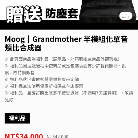
1
/
7
Moog｜Grandmother 半模組化單音
類比合成器
※ 此頁面商品為福利品（展示品、外箱瑕疵或商品外觀瑕疵）
※ 福利品因運送過程中使商品或是包裝表面有少許輕微髒汙、刮
痕，故特價販售
※ 福利品狀況會依照其受傷程度來定價
※ 福利品無法使用優惠折扣碼或全店優惠
※ 福利品一旦經訂購出貨恕不接受退貨（不適用7天鑑賞期），敬請
見諒
福利品
NT$34,000
NT$42,000