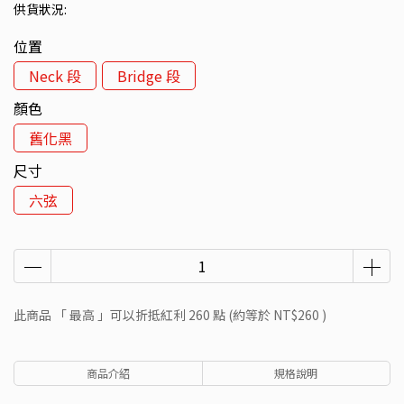
供貨狀況:
位置
Neck 段
Bridge 段
顏色
舊化黑
尺寸
六弦
此商品 「 最高 」可以折抵紅利
260
點 (約等於
NT$260
)
商品介紹
規格說明