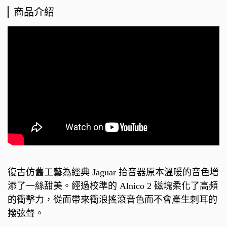
商品介紹
復古仿舊工藝為經典 Jaguar 拾音器原本溫暖的音色增
添了一絲甜美。經過校準的 Alnico 2 磁塊柔化了高頻
的衝擊力，從而帶來衝浪搖滾音色而不會產生刺耳的
撥弦聲。